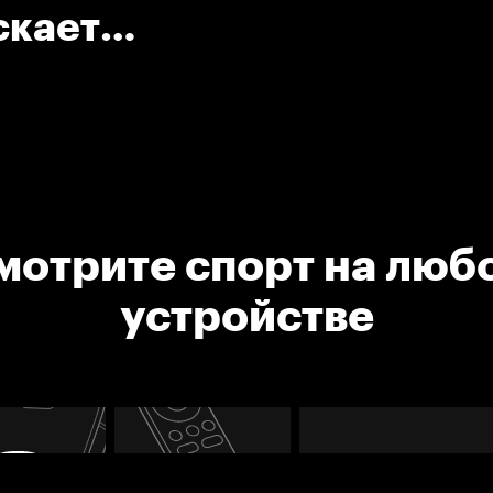
скает
мотрите спорт на люб
устройстве