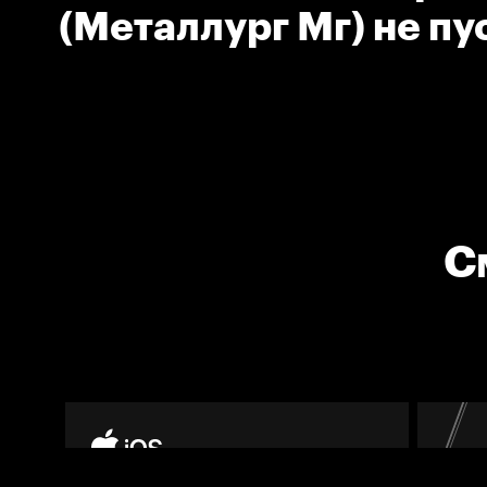
(Металлург Мг) не пу
шайбу в ворота
С