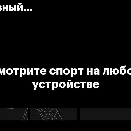
вный
мотрите спорт на люб
устройстве