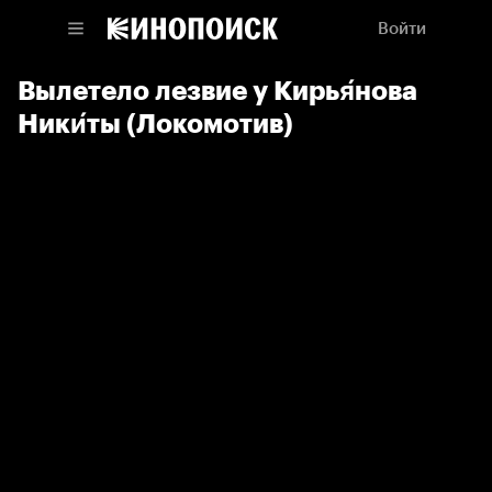
Войти
Вылетело лезвие у Кирья́нова
Ники́ты (Локомотив)