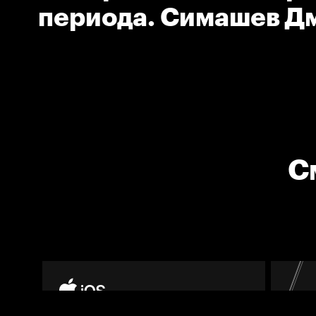
периода. Симашев Д
(Локомотив)
С