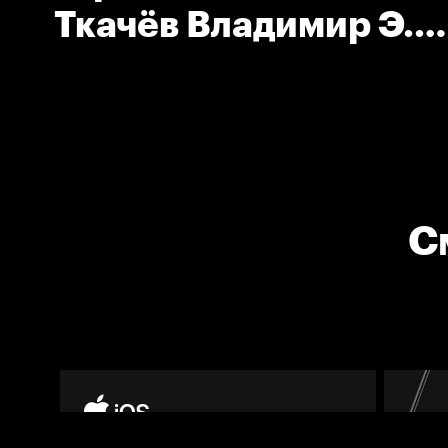
Ткачёв Владимир Э.
(Металлург Мг)
С