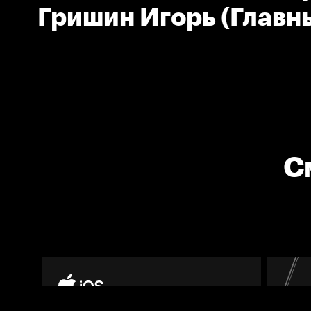
Гришин Игорь (Главн
команды Нефтехими
С