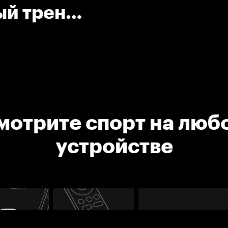
ый тренер
к)
мотрите спорт на люб
устройстве