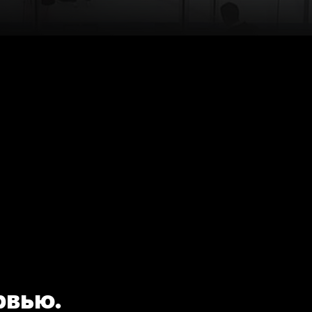
рвью.