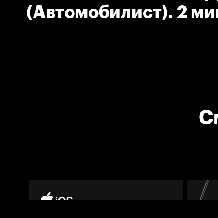
(Автомобилист). 2 ми
клюшкой.
С