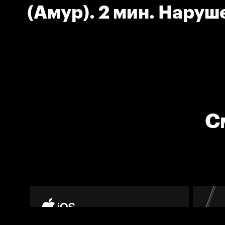
(Амур). 2 мин. Наруш
численного состава.
С