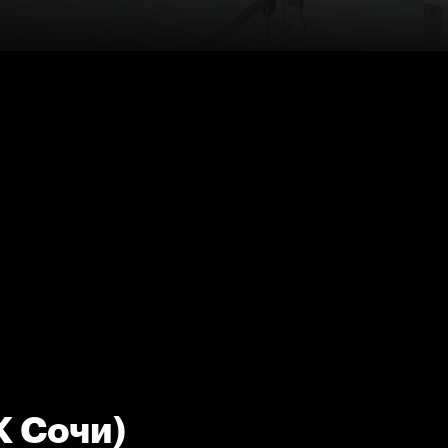
К Сочи)