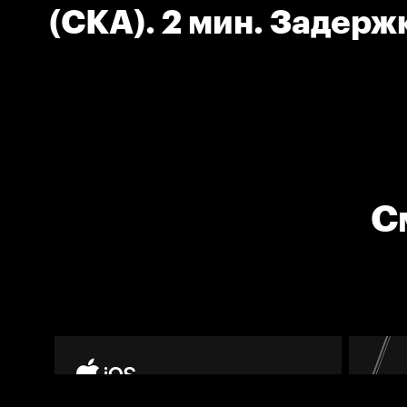
(СКА). 2 мин. Задерж
соперника.
С