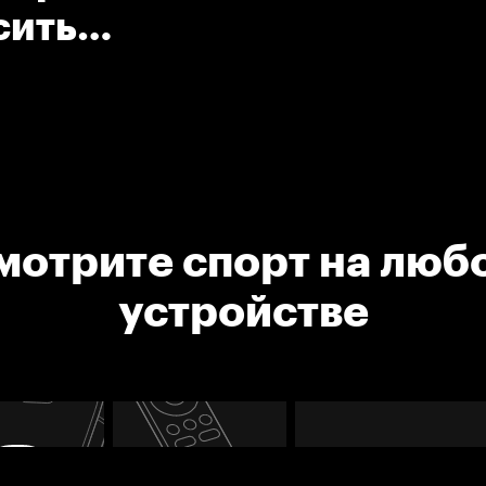
сить
мотрите спорт на люб
устройстве