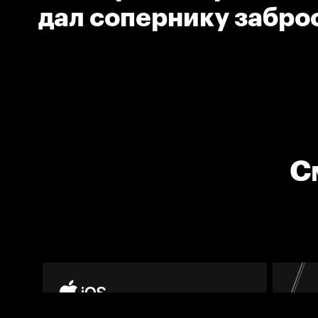
дал сопернику забро
шайбу
С