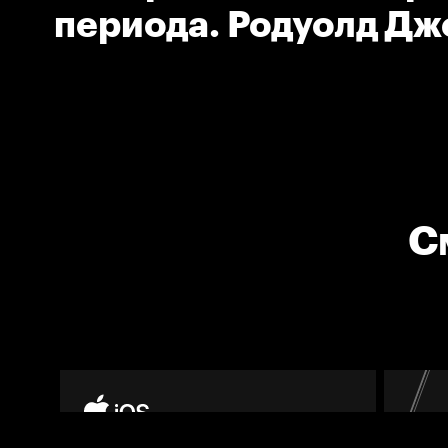
периода. Родуолд Дж
(Адмирал)
С