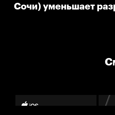
Сочи) уменьшает раз
счёте
С