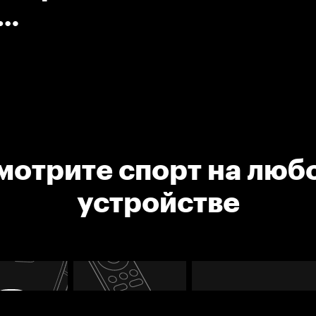
манды
мотрите спорт на люб
устройстве