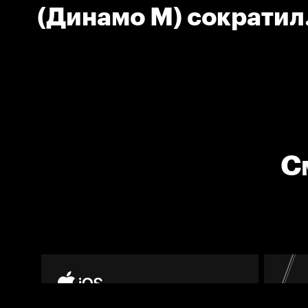
(Динамо М) сократил
отставание своей ко
С