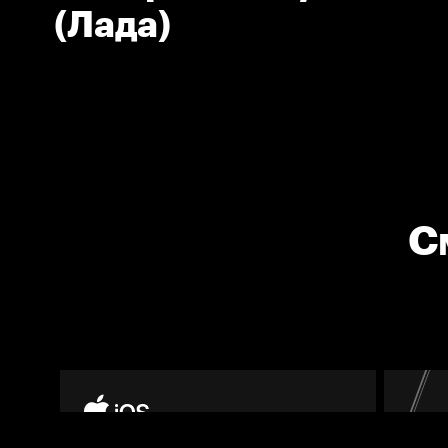
(Лада)
С