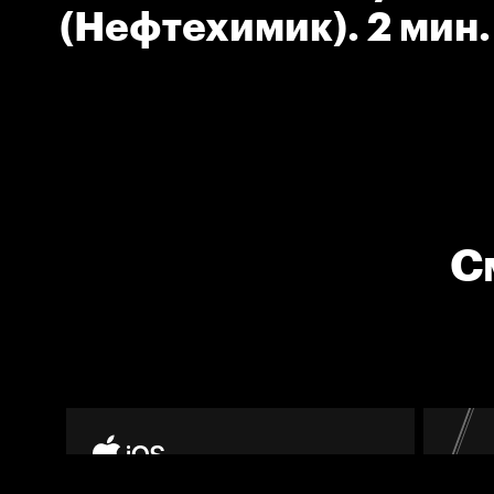
(Нефтехимик). 2 мин.
на борт.
С