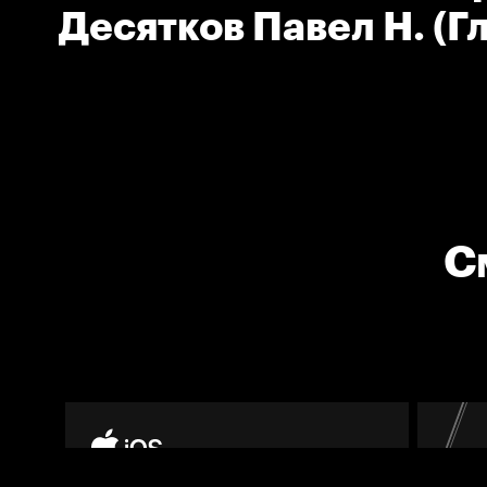
Десятков Павел Н. (Г
тренер команды Лада
С