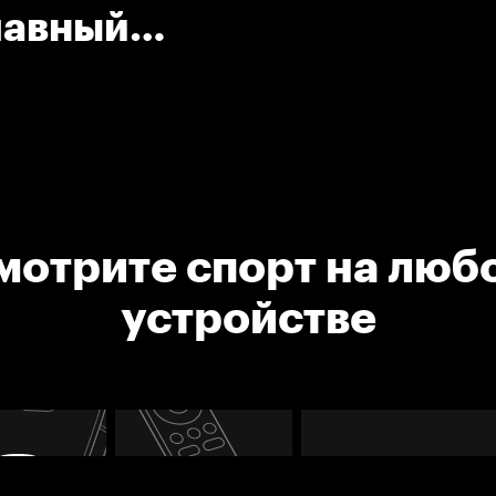
лавный
)
мотрите спорт на люб
устройстве