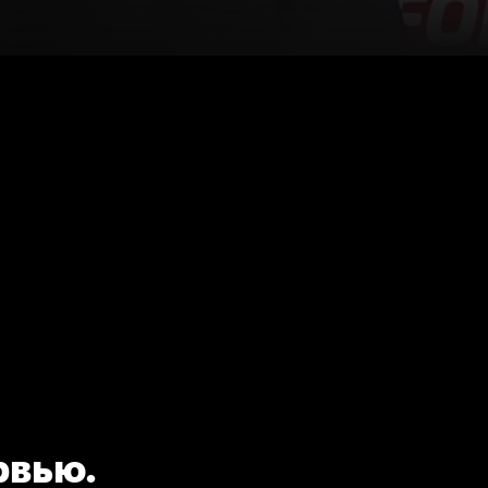
рвью.