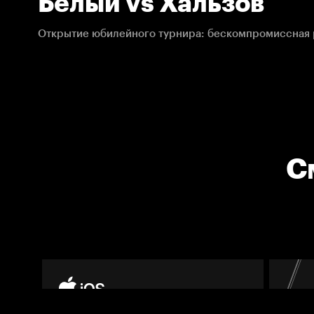
Белый vs Хальзов
Открытие юбилейного турнира: бескомпромиссная 
С