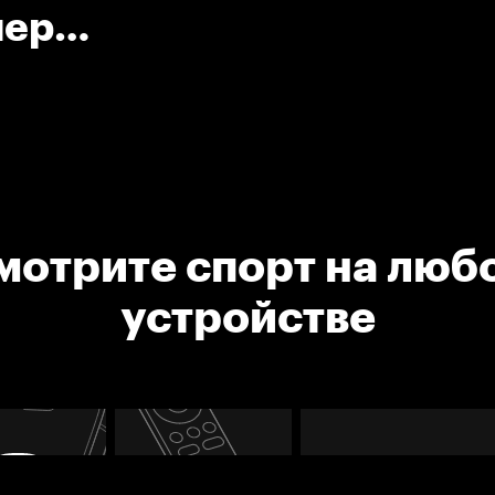
нер
мотрите спорт на люб
устройстве