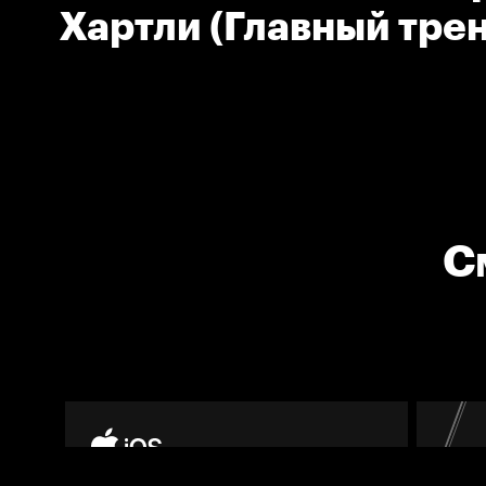
Хартли (Главный тре
Локомотива)
С