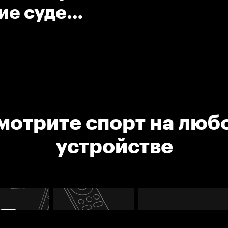
ие судей
дение
мотрите спорт на люб
устройстве