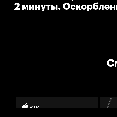
2 минуты. Оскорблен
и неспортивное пове
С