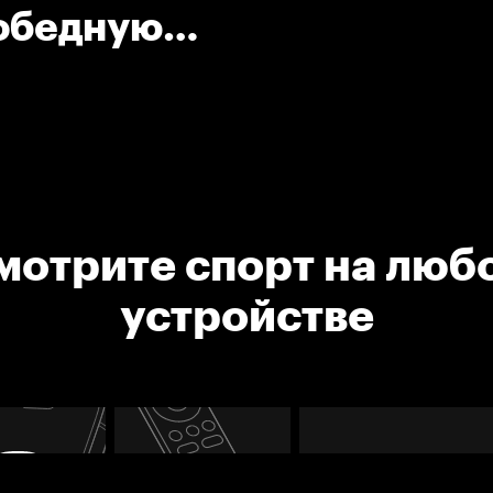
победную
мотрите спорт на люб
устройстве