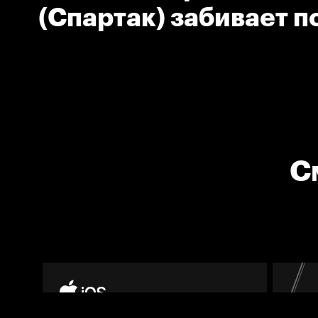
(Спартак) забивает 
шайбу
С