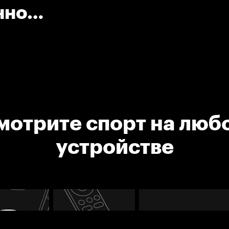
чно
ятаке
мотрите спорт на люб
устройстве