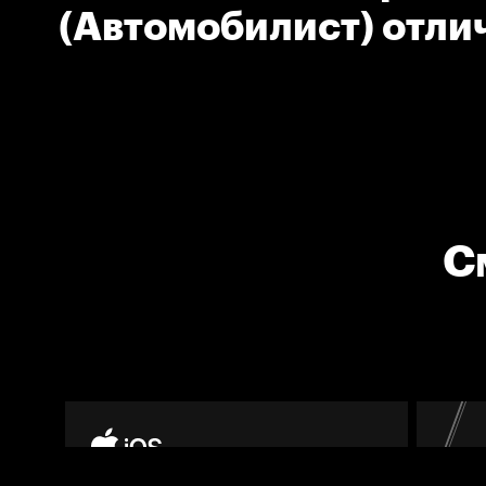
(Автомобилист) отли
играет клюшкой на п
С