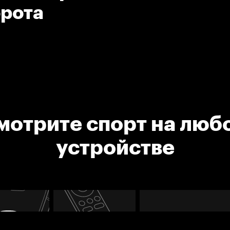
орота
мотрите спорт на люб
устройстве