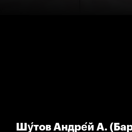
Шу́тов Андре́й А. (Ба