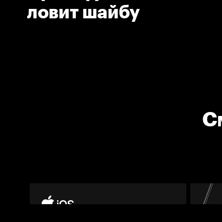
ловит шайбу
С