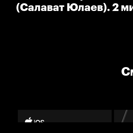
(Салават Юлаев). 2 м
высоко поднятой клю
С