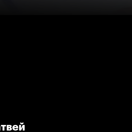
атвей