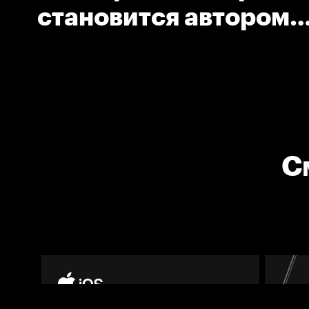
становится автором
заброшенной шайбы
С