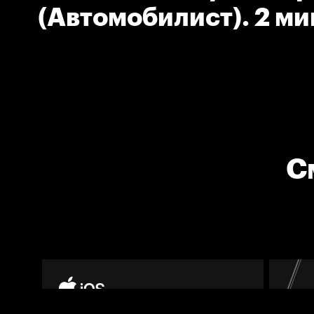
(Автомобилист). 2 ми
Подножка.
С