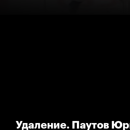
Удаление. Паутов Ю