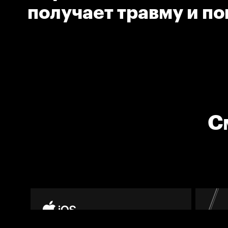
получает травму и п
лёд на носилках.
С