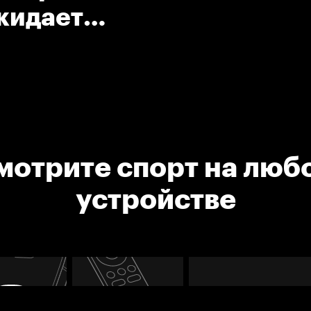
окидает
мотрите спорт на люб
устройстве