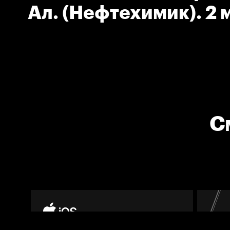
Ал. (Нефтехимик). 2 
Задержка соперника
С