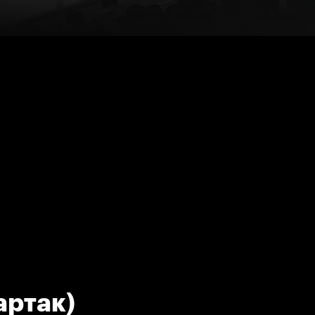
артак)