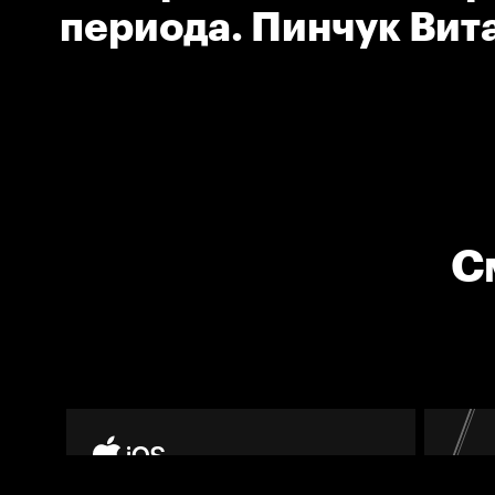
периода. Пинчук Вит
(Динамо Мн)
С