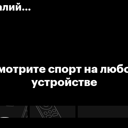
алий
мотрите спорт на люб
устройстве