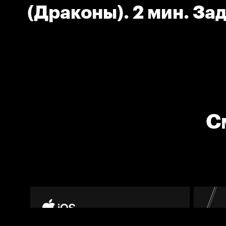
(Драконы). 2 мин. За
соперника.
С