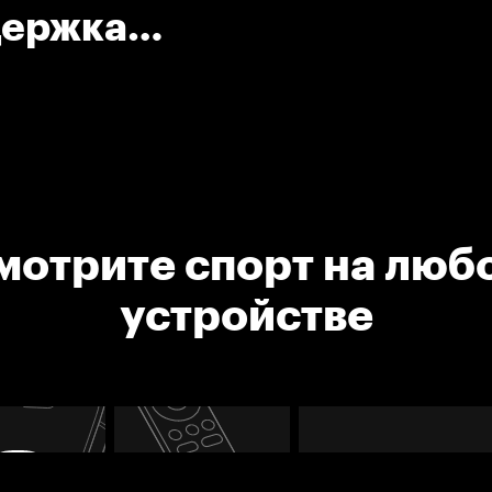
держка
мотрите спорт на люб
устройстве