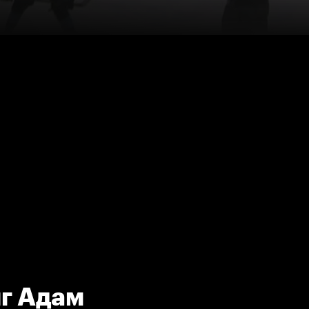
г Адам