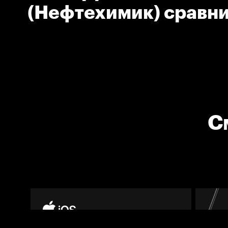
(Нефтехимик) сравни
С