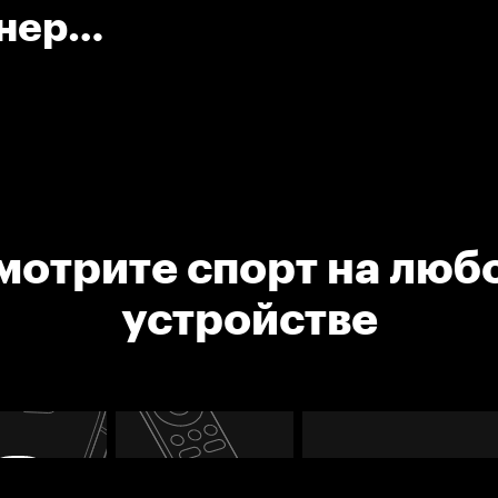
енер
мотрите спорт на люб
устройстве