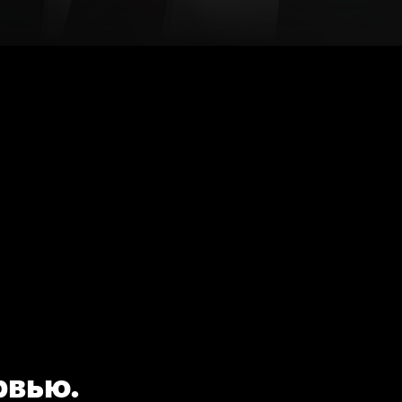
рвью.