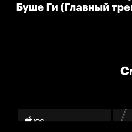
Буше Ги (Главный тр
команды Авангард)
С