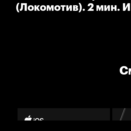
(Локомотив). 2 мин. 
высоко поднятой клю
С