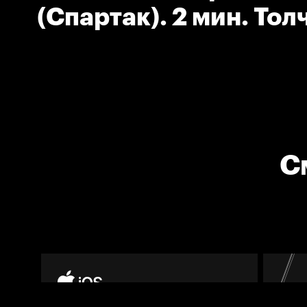
(Спартак). 2 мин. Тол
клюшкой.
С