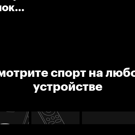
чок
мотрите спорт на люб
устройстве