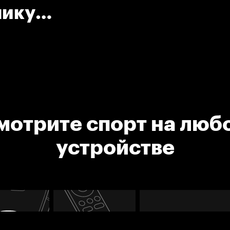
нику
мотрите спорт на люб
устройстве