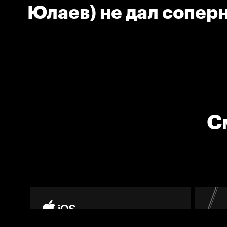
Юлаев) не дал сопер
забросить шайбу
С