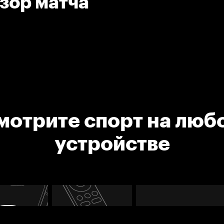
бзор матча
мотрите спорт на люб
устройстве