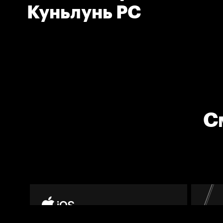
Куньлунь РС
С