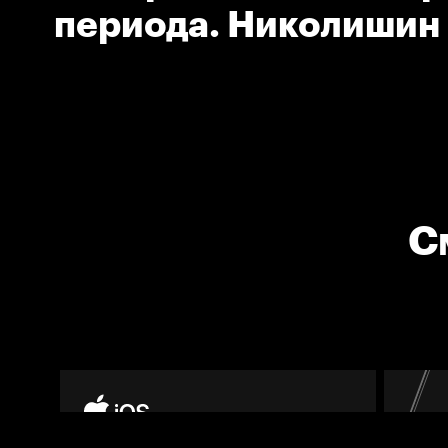
периода. Николишин
(Нефтехимик)
С