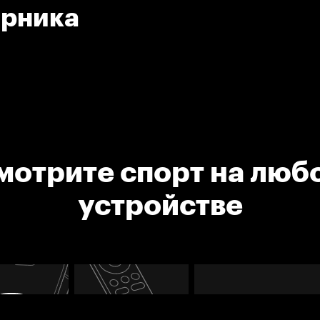
ерника
мотрите спорт на люб
устройстве