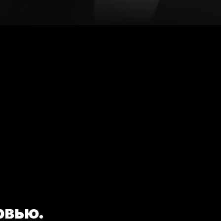
рвью.