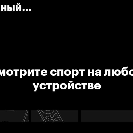
вный
мотрите спорт на люб
устройстве