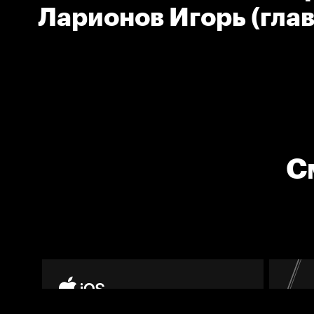
Ларионов Игорь (гла
тренер Торпедо)
С