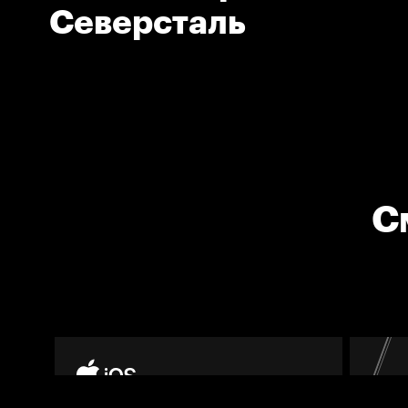
Северсталь
С