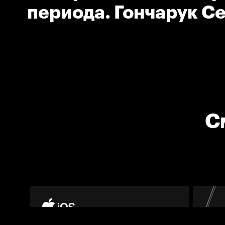
периода. Гончарук С
(Торпедо).
С