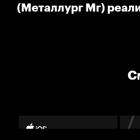
(Металлург Мг) реал
большинство своей 
С