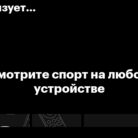
изует
команды
мотрите спорт на люб
устройстве