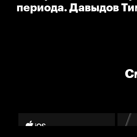
периода. Давыдов Т
(Северсталь).
С