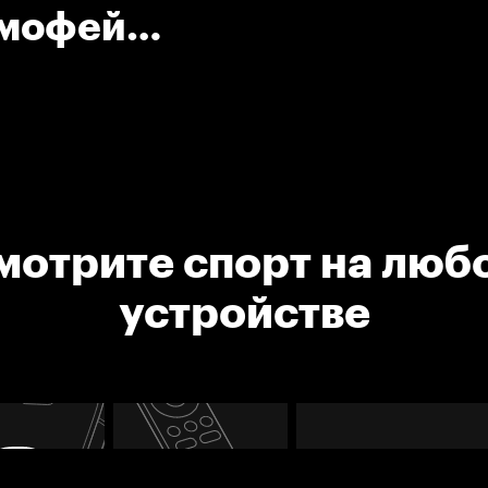
имофей
мотрите спорт на люб
устройстве