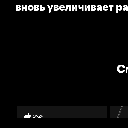
вновь увеличивает ра
счёте между команд
С