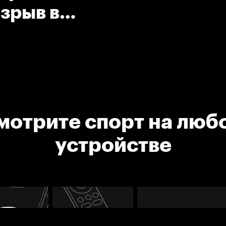
зрыв в
ами
мотрите спорт на люб
устройстве