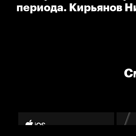
периода. Кирьянов Н
(Локомотив)
С