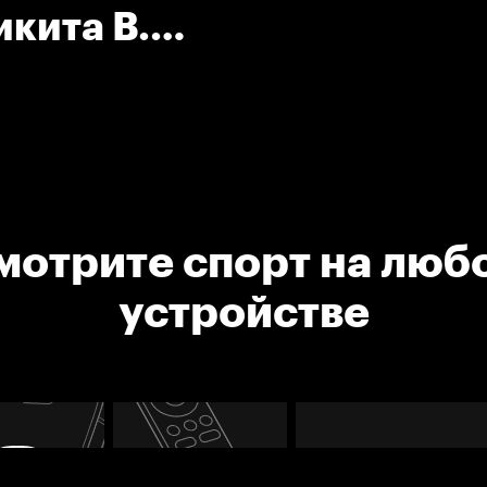
икита В.
мотрите спорт на люб
устройстве