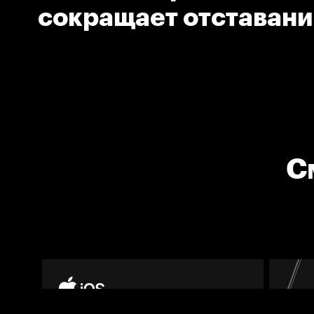
сокращает отставан
команды
С